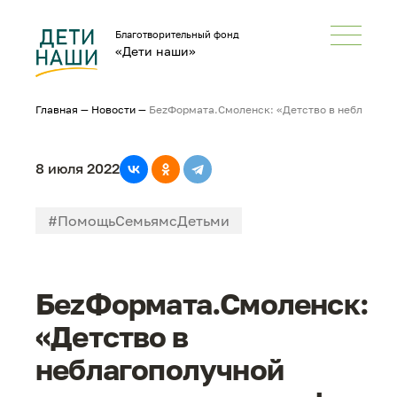
Благотворительный фонд
«Дети наши»
Главная
—
Новости
—
БеzФормата.Смоленск: «Детство в неблагопол
8 июля 2022
#ПомощьСемьямсДетьми
#НеРазлейВода
#СМИонас
БеzФормата.Смоленск:
«Детство в
неблагополучной