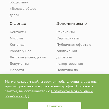
общества»
«Вклад в общее
дело»
О фонде
Дополнительно
Контакты
Реквизиты
Миссия
Сертификаты
Команда
Публичная оферта о
Работа у нас
заключении
Детские учреждения
договора
Документы
пожертвования
Новости
Политика по
обработке
Мы используем файлы cookie чтобы улучшить ваш опыт
персональных
просмотра и анализировать наш трафик. Пользуясь
данных
сайтом, вы соглашаетесь с
Политикой в отношении
обработки ПД
0+
Все права защищены и охраняются законом. © 2026
Понятно