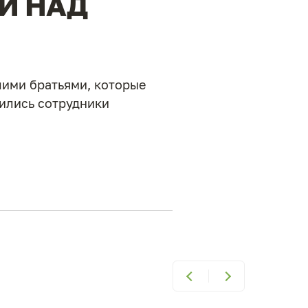
И НАД
шими братьями, которые
лились сотрудники