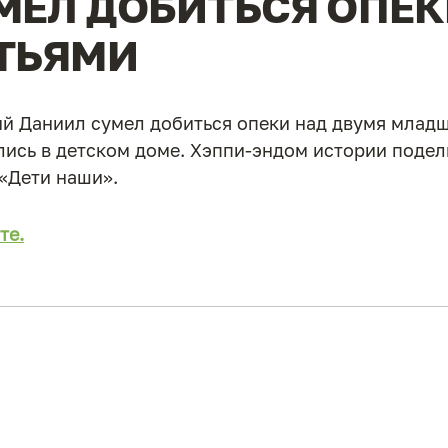
МЕЛ ДОБИТЬСЯ ОПЕК
ТЬЯМИ
й Даниил сумел добиться опеки над двумя млад
лись в детском доме. Хэппи-эндом истории поде
«Дети наши».
те.