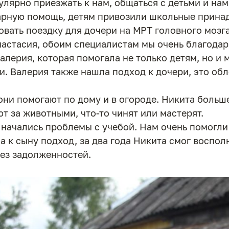
улярно приезжать к нам, общаться с детьми и на
арную помощь, детям привозили школьные принад
овать поездку для дочери на МРТ головного мозга
астасия, обоим специалистам мы очень благода
алерия, которая помогала не только детям, но и 
и. Валерия также нашла подход к дочери, это об
они помогают по дому и в огороде. Никита больш
т за животными, что-то чинят или мастерят.
 начались проблемы с учебой. Нам очень помогли
 к сыну подход, за два года Никита смог воспол
без задолженностей.