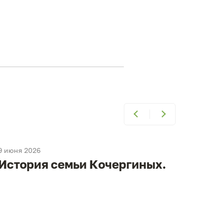
9 июня 2026
9 июня
История семьи Кочергиных.
Ист