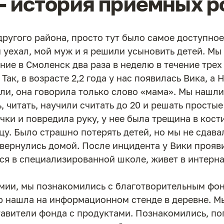
– история приемных 
ругого района, просто тут было самое доступное
и уехал, мой муж и я решили усыновить детей. 
ние в Смоленск два раза в неделю в течение трех
 Так, в возрасте 2,2 года у нас появилась Вика, а
ли, она говорила только слово «мама». Мы нашли
, читать, научили считать до 20 и решать просты
ечки и повредила руку, у нее была трещина в кост
у. Было страшно потерять детей, но мы не сдава
 вернулись домой. После инцидента у Вики проя
тся в специализированной школе, живет в интерна
демии, мы познакомились с благотворительным фо
ю нашла на информационном стенде в деревне. М
тавители фонда с продуктами. Познакомились, по