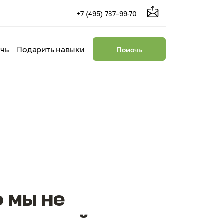
+7 (495) 787–99-70
чь
Подарить навыки
Помочь
о мы не