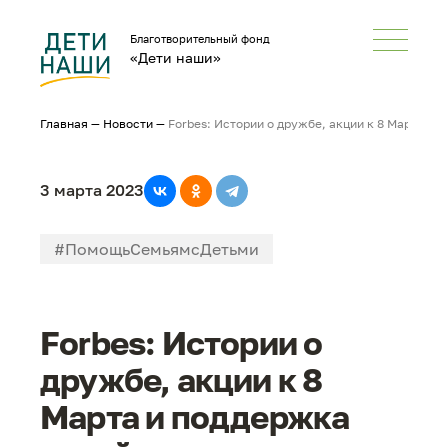
Благотворительный фонд
«Дети наши»
Главная
—
Новости
—
Forbes: Истории о дружбе, акции к 8 Марта и
3 марта 2023
#ПомощьСемьямсДетьми
#НеРазлейВода
#СМИонас
Forbes: Истории о
дружбе, акции к 8
Марта и поддержка