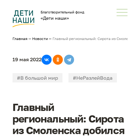
Благотворительный фонд
«Дети наши»
Главная
—
Новости
—
Главный региональный: Сирота из Смоленска 
19 мая 2022
#В большой мир
#НеРазлейВода
#СМИонас
Главный
региональный: Сирота
из Смоленска добился