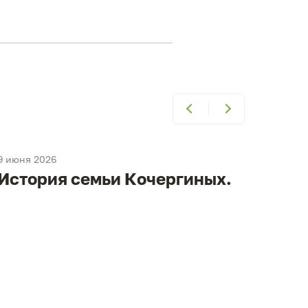
9 июня 2026
9 июня
История семьи Кочергиных.
Ист