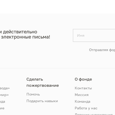
 действительно
 электронные письма!
Отправляя фор
Сделать
О фонде
пожертвование
вода»
Контакты
Помочь
 мир»
Миссия
Подарить навыки
нда
Команда
ие
Работа у нас
Детские учреждения