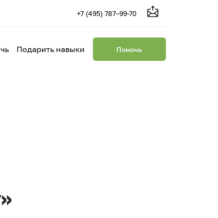
+7 (495) 787–99-70
чь
Подарить навыки
Помочь
»