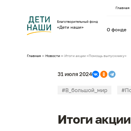
Главная
Благотворительный фонд
«Дети наши»
О фонде
Главная
—
Новости
—
Итоги акции «Помощь выпускнику»
31 июля 2024
#В_большой_мир
#По
Итоги акци