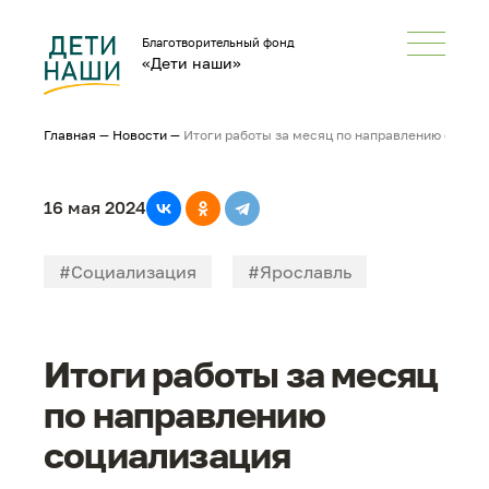
Благотворительный фонд
«Дети наши»
Главная
—
Новости
—
Итоги работы за месяц по направлению социа
16 мая 2024
#Социализация
#Ярославль
#Смоленск
#В_большой_мир
Итоги работы за месяц
по направлению
социализация