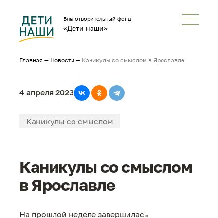
Благотворительный фонд
«Дети наши»
Главная
—
Новости
—
Каникулы со смыслом в Ярославле
4 апреля 2023
Каникулы со смыслом
#ПомощьДетям-сиротам
Каникулы со смыслом
#Каникулы со смыслом
в Ярославле
#В большой мир
На прошлой неделе завершилась