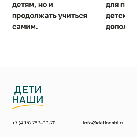
детям, но и
для под
продолжать учиться
детског
самим.
дополни
возможн
жизнен
необход
+7 (495) 787–99-70
info@detinashi.ru