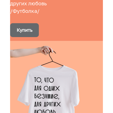
других любовь
/Футболка/
Купить