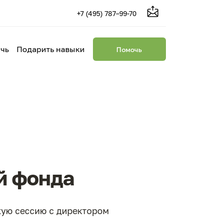
+7 (495) 787–99-70
чь
Подарить навыки
Помочь
й фонда
кую сессию с директором