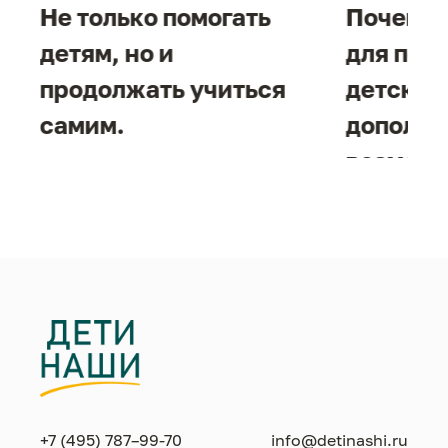
е
Не только помогать
Почему 
детям, но и
для под
продолжать учиться
детског
самим.
дополни
возможн
жизнен
необход
+7 (495) 787–99-70
info@detinashi.ru