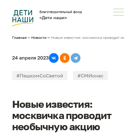
Благотворительный фонд
«Дети наши»
Главная
—
Новости
—
Новые известия: москвичка проводит необыч
24 апреля 2023
#ПешкомСоСветой
#СМИонас
Новые известия:
москвичка проводит
необычную акцию