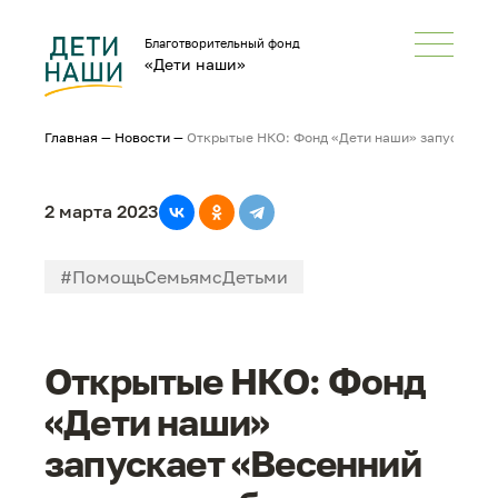
Благотворительный фонд
«Дети наши»
Главная
—
Новости
—
Открытые НКО: Фонд «Дети наши» запускает «
2 марта 2023
#ПомощьСемьямсДетьми
#НеРазлейВода
#СМИонас
Открытые НКО: Фонд
«Дети наши»
запускает «Весенний