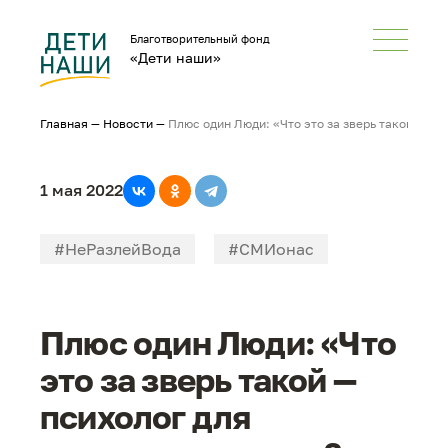
Благотворительный фонд
«Дети наши»
Главная
—
Новости
—
Плюс один Люди: «Что это за зверь такой — пс
1 мая 2022
#НеРазлейВода
#СМИонас
Плюс один Люди: «Что
это за зверь такой —
психолог для