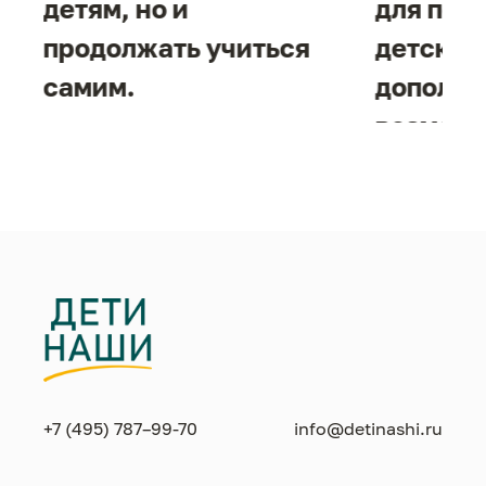
детям, но и
для под
продолжать учиться
детског
самим.
дополни
возможн
жизнен
необход
+7 (495) 787–99-70
info@detinashi.ru