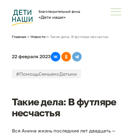
Благотворительный фонд
«Дети наши»
Главная
—
Новости
—
Такие дела: В футляре несчастья
22 февраля 2023
#ПомощьСемьямсДетьми
#НеРазлейВода
#СМИонас
Такие дела: В футляре
несчастья
Вся Анина жизнь последние лет двадцать —