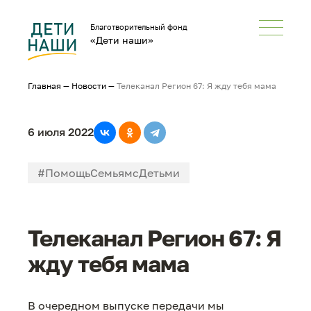
Благотворительный фонд
«Дети наши»
Главная
—
Новости
—
Телеканал Регион 67: Я жду тебя мама
6 июля 2022
#ПомощьСемьямсДетьми
#НеРазлейВода
#СМИонас
Телеканал Регион 67: Я
жду тебя мама
В очередном выпуске передачи мы