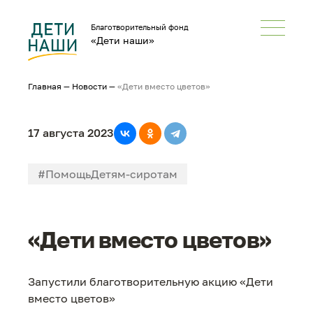
Благотворительный фонд
«Дети наши»
Главная
—
Новости
—
«Дети вместо цветов»
17 августа 2023
#ПомощьДетям-сиротам
#ПомощьСемьямсДетьми
«Дети вместо цветов»
#В большой мир
#НеРазлейВода
Запустили благотворительную акцию «Дети
вместо цветов»