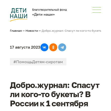
Благотворительный фонд
«Дети наши»
Главная
—
Новости
—
Добро.журнал: Спасут ли кого-то букеты? В Р
17 августа 2023
#ПомощьДетям-сиротам
#ПомощьСемьямсДетьми
Добро.журнал: Спасут
#В большой мир
#НеРазлейВода
ли кого-то букеты? В
#СМИонас
России к 1 сентября