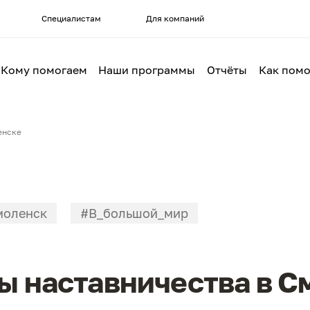
Специалистам
Для компаний
Кому помогаем
Наши программы
Отчёты
Как помо
енске
моленск
#В_большой_мир
ы наставничества в С