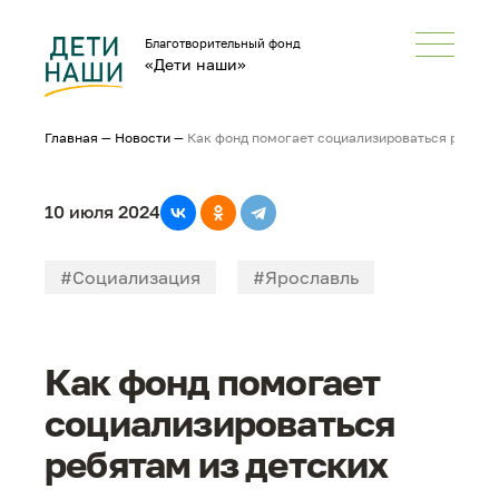
Благотворительный фонд
«Дети наши»
Главная
—
Новости
—
Как фонд помогает социализироваться ребята
10 июля 2024
#Социализация
#Ярославль
#Смоленск
#В_большой_мир
Как фонд помогает
социализироваться
ребятам из детских