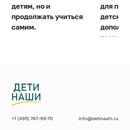
детям, но и
для под
продолжать учиться
детског
самим.
дополни
возможн
жизнен
необход
+7 (495) 787–99-70
info@detinashi.ru