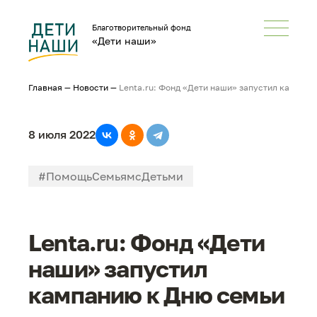
Благотворительный фонд
«Дети наши»
Главная
—
Новости
—
Lenta.ru: Фонд «Дети наши» запустил кампани
8 июля 2022
#ПомощьСемьямсДетьми
#НеРазлейВода
#СМИонас
Lenta.ru: Фонд «Дети
наши» запустил
кампанию к Дню семьи