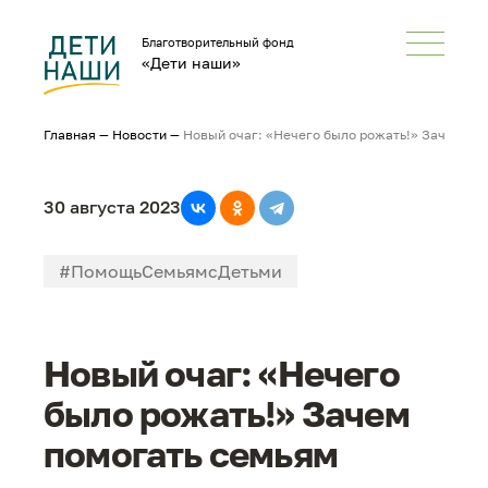
Благотворительный фонд
«Дети наши»
Главная
—
Новости
—
Новый очаг: «Нечего было рожать!» Зачем по
30 августа 2023
#ПомощьСемьямсДетьми
#НеРазлейВода
#СМИонас
Новый очаг: «Нечего
было рожать!» Зачем
помогать семьям