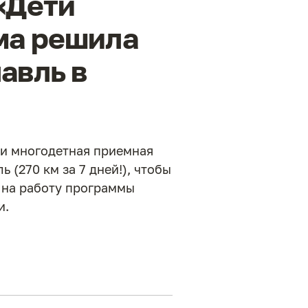
 «Дети
ма решила
авль в
и многодетная приемная
 (270 км за 7 дней!), чтобы
 на работу программы
и.