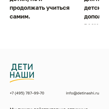
продолжать учиться
детског
самим.
дополни
возможн
жизнен
необход
+7 (495) 787–99-70
info@detinashi.ru