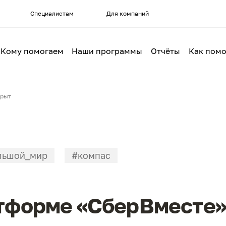
Специалистам
Для компаний
Кому помогаем
Наши программы
Отчёты
Как помо
крыт
льшой_мир
#компас
атформе «СберВместе»