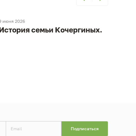
9 июня 2026
9 июня
История семьи Кочергиных.
Ист