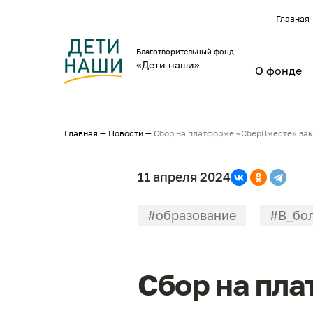
Главная
Благотворительный фонд
«Дети наши»
О фонде
Главная
—
Новости
—
Сбор на платформе «СберВместе» за
11 апреля 2024
#образование
#В_бо
Сбор на пл