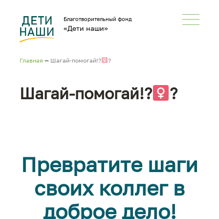
Благотворительный фонд
«Дети наши»
Главная
—
Шагай-помогай!?‍
?
Шагай-помогай!?‍
?
Превратите шаги
своих коллег в
доброе дело
!