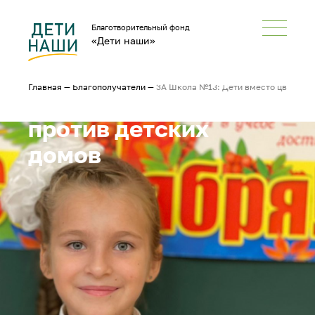
Благотворительный фонд
«Дети наши»
3А Школа №18: Дети
Главная
—
Благополучатели
—
3А Школа №18: Дети вместо цветов —
вместо цветов — мы
против детских
домов