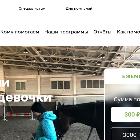
Специалистам
Для компаний
Кому помогаем
Наши программы
Отчёты
Как помо
ЕЖЕМ
ли
девочки
Сумма п
300
3000