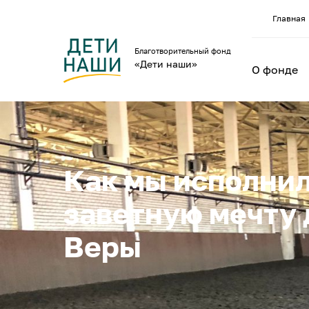
Главная
Благотворительный фонд
«Дети наши»
О фонде
Как мы исполни
заветную мечту 
Веры