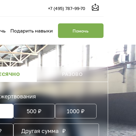
+7 (495) 787–99-70
чь
Подарить навыки
Помочь
ЕСЯЧНО
РАЗОВО
ожертвования
₽
500
₽
1000
₽
₽
₽