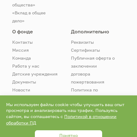
общества»
«Вклад в общее
дело»
О фонде
Дополнительно
Контакты
Реквизиты
Миссия
Сертификаты
Команда
Публичная оферта о
Работа у нас
заключении
Детские учреждения
договора
Документы
пожертвования
Новости
Политика по
обработке
Мы используем файлы cookie чтобы улучшить ваш опыт
персональных
просмотра и анализировать наш трафик. Пользуясь
данных
сайтом, вы соглашаетесь с
Политикой в отношении
обработки ПД
0+
Все права защищены и охраняются законом. © 2026
Понятно