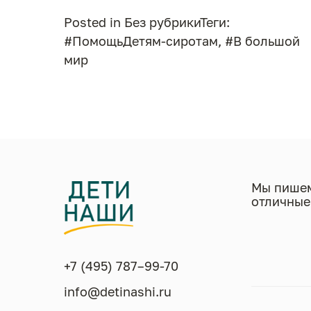
Posted in
Без рубрики
Теги:
#ПомощьДетям-сиротам
,
#В большой
мир
Мы пишем
отличные
+7 (495) 787–99-70
info@detinashi.ru